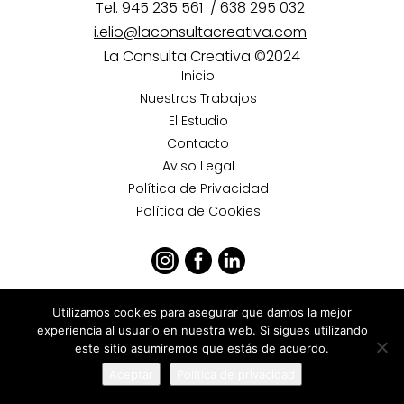
Tel.
945 235 561
/
638 295 032
i.elio@laconsultacreativa.com
La Consulta Creativa ©2024
Inicio
Nuestros Trabajos
El Estudio
Contacto
Aviso Legal
Política de Privacidad
Política de Cookies
Utilizamos cookies para asegurar que damos la mejor
experiencia al usuario en nuestra web. Si sigues utilizando
este sitio asumiremos que estás de acuerdo.
Aceptar
Política de privacidad